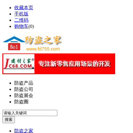
收藏本页
手机版
二维码
购物车
(
0
)
防盗产品
防盗公司
防盗展会
防盗圈
防盗之家