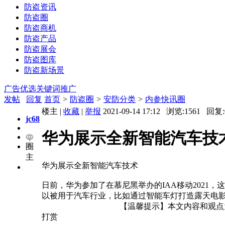
防盗资讯
防盗圈
防盗商机
防盗产品
防盗展会
防盗图库
防盗新场景
广告优选
关键词推广
发帖
回复
首页
>
防盗圈
>
安防分类
>
内参快讯圈
楼主 |
收藏
|
举报
2021-09-14 17:12 浏览:
1561
回复:
jc68
华为展示全新智能汽车技
圈
主
华为展示全新智能汽车技术
日前，华为参加了在慕尼黑举办的IAA移动2021
以被用于汽车行业，比如通过智能车灯打造露天电
【温馨提示】本文内容和观点为
打赏