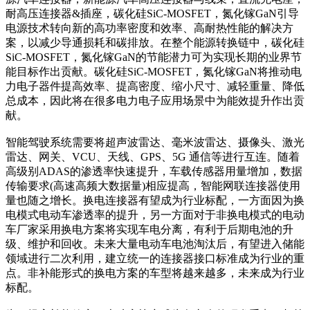
耐高压连接器&插座，碳化硅SiC-MOSFET，氮化镓GaN引导
电源技术转向新的高功率密度和效率、高耐热性能的解决方
案，以减少导通损耗和碳排放。在整个能源转换链中，碳化硅
SiC-MOSFET，氮化镓GaN的节能潜力可为实现长期的业界节
能目标作出贡献。碳化硅SiC-MOSFET，氮化镓GaN将推动电
力电子器件提高效率、提高密度、缩小尺寸、减轻重量、降低
总成本，因此将在很多电力电子应用场景中为能效提升作出贡
献。
智能驾驶系统需要将超声波雷达、毫米波雷达、摄像头、激光
雷达、网关、VCU、天线、GPS、5G 通信等进行互连。随着
高级别ADAS的渗透率快速提升，车载传感器用量增加，数据
传输要求(高速高频大数据量)相应提高，智能网联连接器使用
量也随之增长。换电连接器有望成为行业标配，一方面因为换
电模式电动车渗透率的提升，另一方面对于非换电模式的电动
车厂家采用换电方案将实现车电分离，有利于后期电池的升
级、维护和回收。未来大量电动车电池淘汰后，有望进入储能
领域进行二次利用，建立统一的连接器接口标准成为行业的重
点。非补能形式的换电方案的车型将越来越多，未来成为行业
标配。