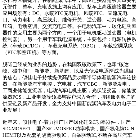
求都将大幅提升。在新能源汽车中，高压连接器是极其重要的
元部件，整车、充电设施上均有应用。整车上高压连接器主要
应用场景有：DC、水暖PTC充电机、风暖PTC、直流充电
口、动力电机、高压线束、维修开关、逆变器、动力电池、高
压箱、电动空调、交流充电口等。在电动汽车中，碳化硅功率
器件的应用主要为两个方向，一个用于电机驱动逆变器（电机
控制器），另一个用于车载电源系统，主要包括：电源转换系
统（车载DC/DC）、车载充电系统（OBC）、车载空调系统
（PTC和空压机）等方面。
脱碳已经成为业界的趋势，在我国双碳政策下，也即“碳达
峰、碳中和”。新能源、新基建、以及光伏发电逐渐成为瞩目
的焦点，倾佳电子持续提供高品质功率半导体新能源汽车连接
器，在新能源汽车电控，充电桩，汽车OBC，新能源发电，
工商业储能变流器，电动汽车电机主驱，光伏逆变器，储能变
流器PCS，工业电源等领域与客户深入合作，持续服务客户的
供应链及新产品开发，全力支持中国新能源汽车及电力电子工
业发展！
近年来，倾佳电子-着力推广国产碳化硅SiC功率器件，国产
SiC-MOSFET，国产SiC-MOSFET功率模块，国产氮化镓GaN
HEMT以及配套的隔离驱动IC，自举驱动IC,不断在高压汽车