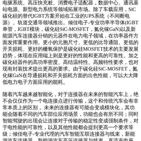
电驱系统、高压快充桩、消费电子适配器，数据中心、通讯基
站电源、新型电力系统等领域拓展市场。除了车载应用，SiC
碳化硅的替代IGBT方案开始在工业的UPS系统（不间断电
源）、轨道交通等领域推出。倾佳电子-专业功率半导体(IGBT
单管，IGBT模块，碳化硅SiC-MOSFET，氮化镓GaN)以及新
能源汽车连接器分销的元器件在电力电子领域，在功率器件方
面发挥重要作用。更小的元胞尺寸、更低的比导通阻、更低的
开关损耗、更好的栅氧保护是碳化硅MOSFET技术的主要发展
趋势，体现在应用端上则是更好的性能和更高的可靠性。加之
碳化硅器件的高功率密度、高结温特性、高频特性要求，也对
现有封装技术提出更高的要求。由于碳化硅SiC-MOSFET，氮
化镓GaN在导通损耗和开关损耗方面的出色性能，可以大大降
低电力电子方面应用的能耗。
随着汽车越来越智能化，对于连接器在未来的智能汽车上，绝
不会仅仅作为一个电连接点进行传输，这个和传统汽车会有非
常本质上的区别， 未来的连接器有可能会变成模块化，其功
能会随着不同的汽车部位应用场景，功能也会有所不同；同时
智能驾驶的出现会让连接对于传输的稳定性变成强制条件，对
于电性能的可靠性，以及其他性能都会提到更高一个要求等
级；倾佳电子-专业代理的汽车智能互联连接器与线束，新能
源汽车连接器，新能源汽车高压连接器与线束，直流充电座，