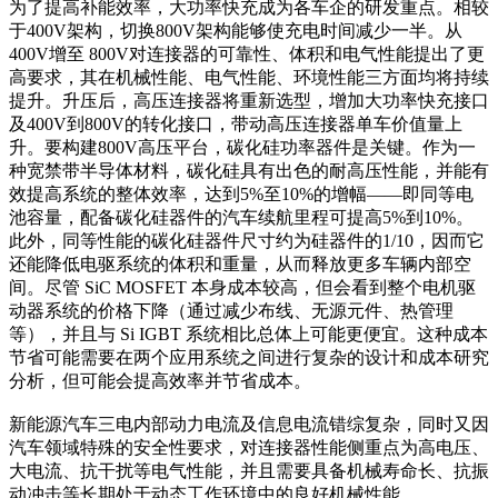
为了提高补能效率，大功率快充成为各车企的研发重点。相较
于400V架构，切换800V架构能够使充电时间减少一半。从
400V增至 800V对连接器的可靠性、体积和电气性能提出了更
高要求，其在机械性能、电气性能、环境性能三方面均将持续
提升。升压后，高压连接器将重新选型，增加大功率快充接口
及400V到800V的转化接口，带动高压连接器单车价值量上
升。要构建800V高压平台，碳化硅功率器件是关键。作为一
种宽禁带半导体材料，碳化硅具有出色的耐高压性能，并能有
效提高系统的整体效率，达到5%至10%的增幅——即同等电
池容量，配备碳化硅器件的汽车续航里程可提高5%到10%。
此外，同等性能的碳化硅器件尺寸约为硅器件的1/10，因而它
还能降低电驱系统的体积和重量，从而释放更多车辆内部空
间。尽管 SiC MOSFET 本身成本较高，但会看到整个电机驱
动器系统的价格下降（通过减少布线、无源元件、热管理
等），并且与 Si IGBT 系统相比总体上可能更便宜。这种成本
节省可能需要在两个应用系统之间进行复杂的设计和成本研究
分析，但可能会提高效率并节省成本。
新能源汽车三电内部动力电流及信息电流错综复杂，同时又因
汽车领域特殊的安全性要求，对连接器性能侧重点为高电压、
大电流、抗干扰等电气性能，并且需要具备机械寿命长、抗振
动冲击等长期处于动态工作环境中的良好机械性能。