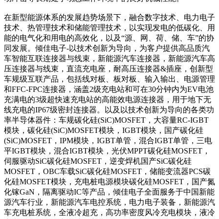
在新型能源体系的发展趋势场景下，融合数字技术、电力电子
技术、热管理技术和储能管理技术，以实现发电的低碳化、用
能的电气化和用电的高效化，以及“源、网、荷、储、车”的协
同发展。倾佳电子-以技术创新为导向，为客户提供高品质汽
车智能互联连接器与线束，新能源汽车连接器，新能源汽车高
压连接器与线束，直流充电座，耐高压连接器&插座，创新型
车规级互联产品，包括线对板、板对板、输入输出、电源管理
和FFC-FPC连接器，涵盖2级充电站和可在30分钟内为EV电池
充满电的3级超快速充电站的高能效电源连接器，用于地下无
线充电的IP67级密封连接器。以及以技术创新为导向的各类功
率半导体器件：车规碳化硅(SiC)MOSFET，大容量RC-IGBT
模块，碳化硅(SiC)MOSFET模块，IGBT模块，国产碳化硅
(SiC)MOSFET，IPM模块，IGBT单管，混合IGBT单管，三电
平IGBT模块，混合IGBT模块，光伏MPPT碳化硅MOSFET，
伺服驱动SiC碳化硅MOSFET，逆变焊机国产SiC碳化硅
MOSFET，OBC车载SiC碳化硅MOSFET，储能变流器PCS碳
化硅MOSFET模块，充电桩电源模块碳化硅MOSFET，国产氮
化镓GaN，隔离驱动IC等产品，倾佳电子全面服务于中国新能
源汽车行业，新能源汽车电控系统，电力电子装备，新能源汽
车充电桩系统，全液冷超充，高功率密度风冷充电模块，液冷