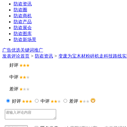
防盗资讯
防盗圈
防盗商机
防盗产品
防盗展会
防盗图库
防盗新场景
广告优选
关键词推广
发表评论
首页
>
防盗资讯
>
变废为宝木材粉碎机走科技路线实
好评
中评
差评
好评
中评
差评