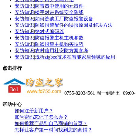
安防知识|防雷器中使用的元器件
安防知识|楼宇对讲系统安全防线
安防知识|如何选购工厂防盗报警设备
安防知识|防盗报警配件的误报原因及解决方法
安防知识|绝对式编码器
安防知识|防盗报警主机主机参数
安防知识|防盗报警主机购买技巧
安防知识|农村信用社安防方案参考
安防知识|浅析zigbee技术在智能家居领域的应用
点击排行
0755-82034561
周一到周五 09:00-1
帮助中心
如何注册新用户？
账号密码忘记了怎么办？
如何推荐产品到自己商铺的首页？
怎样让客户第一时间找到您的商铺？