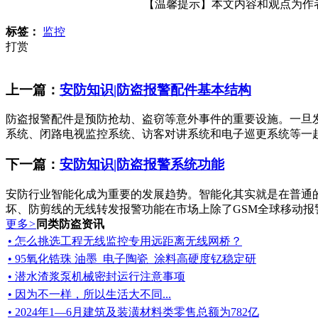
【温馨提示】本文内容和观点为作者所
标签：
监控
打赏
上一篇：
安防知识|防盗报警配件基本结构
防盗报警配件是预防抢劫、盗窃等意外事件的重要设施。一旦
系统、闭路电视监控系统、访客对讲系统和电子巡更系统等一起构
下一篇：
安防知识|防盗报警系统功能
安防行业智能化成为重要的发展趋势。智能化其实就是在普通
坏、防剪线的无线转发报警功能在市场上除了GSM全球移动报
更多
>
同类防盗资讯
• 怎么挑选工程无线监控专用远距离无线网桥？
• 95氧化锆珠 油墨_电子陶瓷_涂料高硬度钇稳定研
• 潜水渣浆泵机械密封运行注意事项
• 因为不一样，所以生活大不同...
• 2024年1—6月建筑及装潢材料类零售总额为782亿