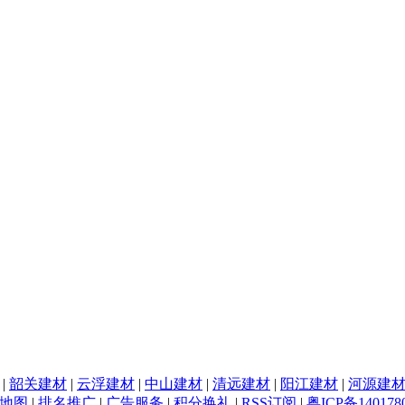
|
韶关建材
|
云浮建材
|
中山建材
|
清远建材
|
阳江建材
|
河源建
地图
|
排名推广
|
广告服务
|
积分换礼
|
RSS订阅
|
粤ICP备140178