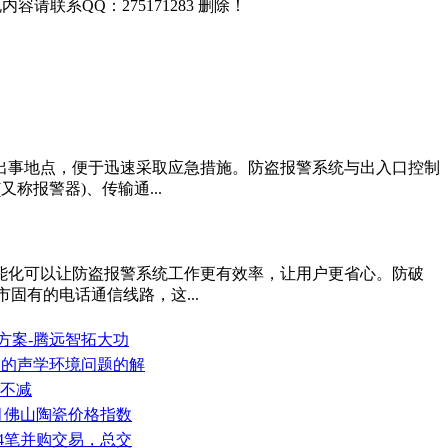
联系QQ：275171283 删除！
出事地点，便于迅速采取应急措施。防盗报警系统与出入口控制
报警器)、传输通...
能化可以让防盗报警系统工作更有效率，让用户更省心。防破
有的电话通信线路，这...
方案-腾远智拓大功
厢中的声学环境问题的解
量不减
6月佛山陶瓷价格指数
涉24笔并购交易，总交