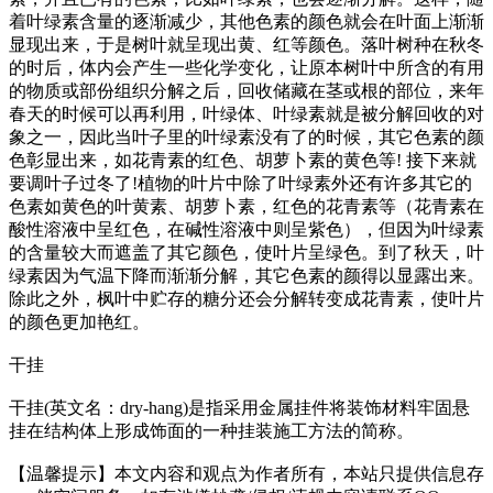
着叶绿素含量的逐渐减少，其他色素的颜色就会在叶面上渐渐
显现出来，于是树叶就呈现出黄、红等颜色。落叶树种在秋冬
的时后，体内会产生一些化学变化，让原本树叶中所含的有用
的物质或部份组织分解之后，回收储藏在茎或根的部位，来年
春天的时候可以再利用，叶绿体、叶绿素就是被分解回收的对
象之一，因此当叶子里的叶绿素没有了的时候，其它色素的颜
色彰显出来，如花青素的红色、胡萝卜素的黄色等! 接下来就
要调叶子过冬了!植物的叶片中除了叶绿素外还有许多其它的
色素如黄色的叶黄素、胡萝卜素，红色的花青素等（花青素在
酸性溶液中呈红色，在碱性溶液中则呈紫色），但因为叶绿素
的含量较大而遮盖了其它颜色，使叶片呈绿色。到了秋天，叶
绿素因为气温下降而渐渐分解，其它色素的颜得以显露出来。
除此之外，枫叶中贮存的糖分还会分解转变成花青素，使叶片
的颜色更加艳红。
干挂
干挂(英文名：dry-hang)是指采用金属挂件将装饰材料牢固悬
挂在结构体上形成饰面的一种挂装施工方法的简称。
【温馨提示】本文内容和观点为作者所有，本站只提供信息存