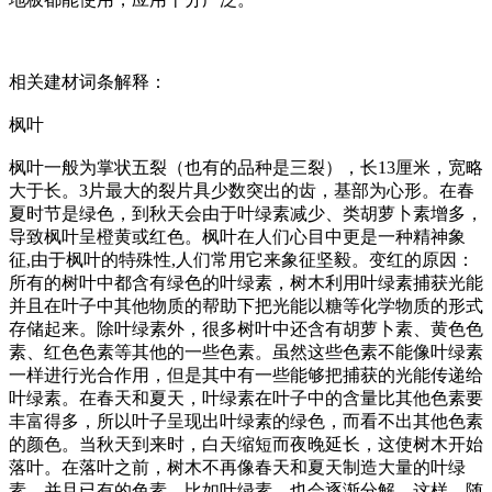
相关建材词条解释：
枫叶
枫叶一般为掌状五裂（也有的品种是三裂），长13厘米，宽略
大于长。3片最大的裂片具少数突出的齿，基部为心形。在春
夏时节是绿色，到秋天会由于叶绿素减少、类胡萝卜素增多，
导致枫叶呈橙黄或红色。枫叶在人们心目中更是一种精神象
征,由于枫叶的特殊性,人们常用它来象征坚毅。变红的原因：
所有的树叶中都含有绿色的叶绿素，树木利用叶绿素捕获光能
并且在叶子中其他物质的帮助下把光能以糖等化学物质的形式
存储起来。除叶绿素外，很多树叶中还含有胡萝卜素、黄色色
素、红色色素等其他的一些色素。虽然这些色素不能像叶绿素
一样进行光合作用，但是其中有一些能够把捕获的光能传递给
叶绿素。在春天和夏天，叶绿素在叶子中的含量比其他色素要
丰富得多，所以叶子呈现出叶绿素的绿色，而看不出其他色素
的颜色。当秋天到来时，白天缩短而夜晚延长，这使树木开始
落叶。在落叶之前，树木不再像春天和夏天制造大量的叶绿
素，并且已有的色素，比如叶绿素，也会逐渐分解。这样，随