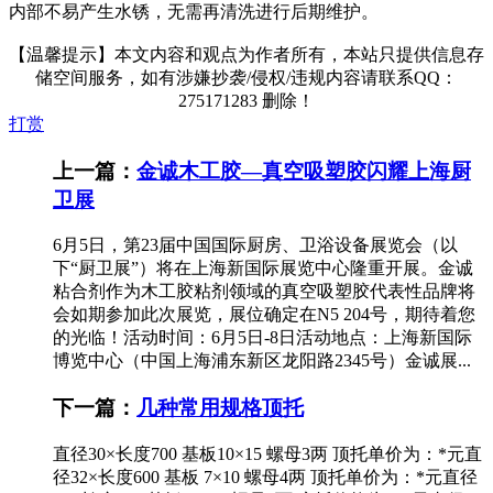
内部不易产生水锈，无需再清洗进行后期维护。
【温馨提示】本文内容和观点为作者所有，本站只提供信息存
储空间服务，如有涉嫌抄袭/侵权/违规内容请联系QQ：
275171283 删除！
打赏
上一篇：
金诚木工胶—真空吸塑胶闪耀上海厨
卫展
6月5日，第23届中国国际厨房、卫浴设备展览会（以
下“厨卫展”）将在上海新国际展览中心隆重开展。金诚
粘合剂作为木工胶粘剂领域的真空吸塑胶代表性品牌将
会如期参加此次展览，展位确定在N5 204号，期待着您
的光临！活动时间：6月5日-8日活动地点：上海新国际
博览中心（中国上海浦东新区龙阳路2345号）金诚展...
下一篇：
几种常用规格顶托
直径30×长度700 基板10×15 螺母3两 顶托单价为：*元直
径32×长度600 基板 7×10 螺母4两 顶托单价为：*元直径