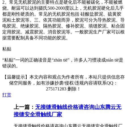
2、常见无机胶泥的主要特点是硬化后不能被碳化，不能被燃
烧。耐温可以达到摄氏500-2000度以上，无机胶泥硬化后几乎
都是刚性硬质的。常见的无机胶泥包括 硅酸盐胶泥、硫黄胶
泥粘土胶泥等。三、依其功能而异，胶泥可分为导热胶泥、导
电胶泥、绝缘胶泥、隔热胶泥、修补胶泥、填缝胶泥、粘合固
定用胶泥、减震胶泥、消音胶泥等。一般胶泥生产厂家可以根
据需要配制具备不同功能的胶泥。
粘贴
“粘贴”一词的正确读音是“zhān tiē”，许多人习惯读成nián tiē是
错误的。
【温馨提示】本文内容和观点为作者所有，本站只提供信息存
储空间服务，如有涉嫌抄袭/侵权/违规内容请联系QQ：
275171283 删除！
打赏
上一篇：
无接缝滑触线价格请咨询山东腾云无
接缝安全滑触线厂家
无接缝滑触线价格请咨询山东腾云无接缝安全滑触线厂