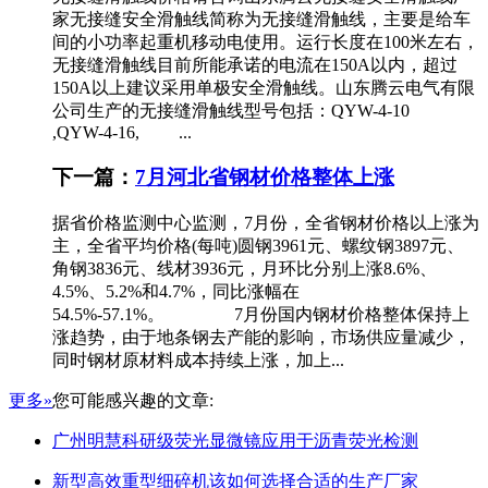
家无接缝安全滑触线简称为无接缝滑触线，主要是给车
间的小功率起重机移动电使用。运行长度在100米左右，
无接缝滑触线目前所能承诺的电流在150A以内，超过
150A以上建议采用单极安全滑触线。山东腾云电气有限
公司生产的无接缝滑触线型号包括：QYW-4-10
,QYW-4-16, ...
下一篇：
7月河北省钢材价格整体上涨
据省价格监测中心监测，7月份，全省钢材价格以上涨为
主，全省平均价格(每吨)圆钢3961元、螺纹钢3897元、
角钢3836元、线材3936元，月环比分别上涨8.6%、
4.5%、5.2%和4.7%，同比涨幅在
54.5%-57.1%。 7月份国内钢材价格整体保持上
涨趋势，由于地条钢去产能的影响，市场供应量减少，
同时钢材原材料成本持续上涨，加上...
更多»
您可能感兴趣的文章:
广州明慧科研级荧光显微镜应用于沥青荧光检测
新型高效重型细碎机该如何选择合适的生产厂家