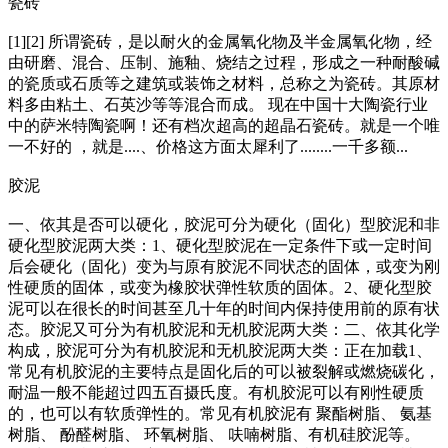
瓷砖
[1][2] 所谓瓷砖，是以耐火的金属氧化物及半金属氧化物，经
由研磨、混合、压制、施釉、烧结之过程，形成之一种耐酸碱
的瓷质或石质等之建筑或装饰之材料，总称之为瓷砖。其原材
料多由粘土、石英沙等等混合而成。 现在中国十大陶瓷行业
中的萨米特陶瓷啊！还有档次超高的超晶石瓷砖。就是一个唯
一不好的 ，就是....、价格这方面太犀利了........一千多额...
胶泥
一、依其是否可以硬化，胶泥可分为硬化（固化）型胶泥和非
硬化型胶泥两大类：1、硬化型胶泥在一定条件下或一定时间
后会硬化（固化）变为与原有胶泥不同状态的固体，或变为刚
性硬质的固体，或变为橡胶状弹性软质的固体。2、硬化型胶
泥可以在很长的时间甚至几十年的时间内保持使用前的原有状
态。胶泥又可分为有机胶泥和无机胶泥两大类：二、依其化学
构成，胶泥可分为有机胶泥和无机胶泥两大类：正在加载1、
常见有机胶泥的主要特点是固化后的可以被裂解或燃烧碳化，
耐温一般不能超过四五百摄氏度。有机胶泥可以有刚性硬质
的，也可以有软质弹性的。常见有机胶泥有 聚酯树脂、 氨基
树脂、 酚醛树脂、 环氧树脂、 呋喃树脂、有机硅胶泥等。