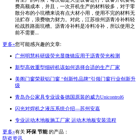
费高额成本，并且，一次开机生产的材料较多，对于零
散分布的小坑槽来说有点大材小用，使用不完的材料无
法贮存，浪费物力财力。对此，江苏徐州沥青冷补料轻
松战胜路面坑槽。沥青冷补料是冷料冷补，所以使用之
前不需要...
更多»
您可能感兴趣的文章:
广州明慧科研级荧光显微镜应用于沥青荧光检测
新型高效重型细碎机该如何选择合适的生产厂家
美阁门窗荣获铝门窗 “创新性品牌”引领门窗行业创新升
级
青岛办公家具专业设备德国原装的威力Unicontrol6
闪光对焊机之液压系统介绍—苏州安嘉
专业运动木地板施工厂家 运动木地板安装流程
更多»
有关
环保 节能
的产品：
防盗资讯