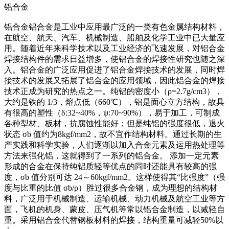
铝合金
铝合金铝合金是工业中应用最广泛的一类有色金属结构材料，
在航空、航天、汽车、机械制造、船舶及化学工业中已大量应
用。随着近年来科学技术以及工业经济的飞速发展，对铝合金
焊接结构件的需求日益增多，使铝合金的焊接性研究也随之深
入。铝合金的广泛应用促进了铝合金焊接技术的发展，同时焊
接技术的发展又拓展了铝合金的应用领域，因此铝合金的焊接
技术正成为研究的热点之一。纯铝的密度小（ρ=2.7g/cm3），
大约是铁的 1/3，熔点低（660℃），铝是面心立方结构，故具
有很高的塑性（δ:32~40%，ψ:70~90%），易于加工，可制成
各种型材、板材，抗腐蚀性能好；但是纯铝的强度很低，退火
状态 σb 值约为8kgf/mm2，故不宜作结构材料。通过长期的生
产实践和科学实验，人们逐渐以加入合金元素及运用热处理等
方法来强化铝，这就得到了一系列的铝合金。 添加一定元素
形成的合金在保持纯铝质轻等优点的同时还能具有较高的强
度，σb 值分别可达 24～60kgf/mm2。这样使得其“比强度”（强
度与比重的比值 σb/ρ）胜过很多合金钢，成为理想的结构材
料，广泛用于机械制造、运输机械、动力机械及航空工业等方
面，飞机的机身、蒙皮、压气机等常以铝合金制造，以减轻自
重。采用铝合金代替钢板材料的焊接，结构重量可减轻50%以