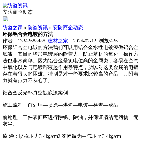
安防商企动态
防盗之家
»
防盗资讯
»
安防商企动态
环保铝合金电镀的方法
作者：13342688485
建材之家
2024-02-12 浏览:
426
环保铝合金电镀的方法我们可以用铝合金水性电镀漆做铝合金
底漆，其目的增加电镀层的附着力、防止基材的氧化，操作方
法也非常简单。因为铝合金是负电位高的金属类，容易在空气
中氧化以及与电镀溶液起作用等特点，所以对这类金属的电镀
存在着很大的困难。特别是对一些要求比较高的产品，其附着
力就有点力不从心了。
铝合金反光杯真空镀底漆案例
施工流程：前处理—喷涂—烘烤—电镀—检查—成品
前处理：工件表面应进行除锈、除油，并保证清洁无污物，无
灰尘。
喷 涂：喷枪压力3-4kg/cm2.雾幅调为中气压至3-4kg/cm