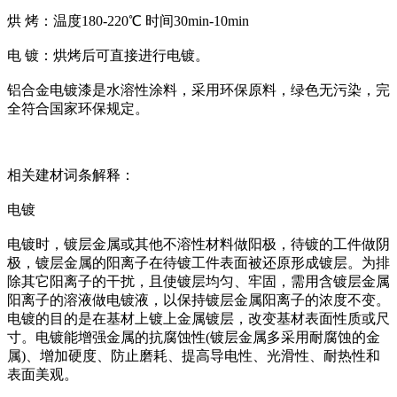
烘 烤：温度180-220℃ 时间30min-10min
电 镀：烘烤后可直接进行电镀。
铝合金电镀漆是水溶性涂料，采用环保原料，绿色无污染，完
全符合国家环保规定。
相关建材词条解释：
电镀
电镀时，镀层金属或其他不溶性材料做阳极，待镀的工件做阴
极，镀层金属的阳离子在待镀工件表面被还原形成镀层。为排
除其它阳离子的干扰，且使镀层均匀、牢固，需用含镀层金属
阳离子的溶液做电镀液，以保持镀层金属阳离子的浓度不变。
电镀的目的是在基材上镀上金属镀层，改变基材表面性质或尺
寸。电镀能增强金属的抗腐蚀性(镀层金属多采用耐腐蚀的金
属)、增加硬度、防止磨耗、提高导电性、光滑性、耐热性和
表面美观。