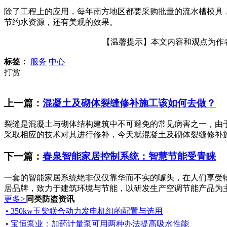
除了工程上的应用，每年南方地区都要采购批量的流水槽模具
节约水资源，还有美观的效果。
【温馨提示】本文内容和观点为作者所
标签：
服务
中心
打赏
上一篇：
混凝土及砌体裂缝修补施工该如何去做？
裂缝是混凝土与砌体结构建筑中不可避免的常见病害之一，由
采取相应的技术对其进行修补，今天就混凝土及砌体裂缝修补施
下一篇：
春泉智能家居控制系统：智慧节能受青睐
一套的智能家居系统绝非仅仅靠华而不实的噱头，在人们享受
居品牌，致力于建筑环境与节能，以研发生产空调节能产品为主
更多
>
同类防盗资讯
• 350kw玉柴联合动力发电机组的配置与选用
• 宝恒泵业：加药计量泵可用两种办法提高吸水性能