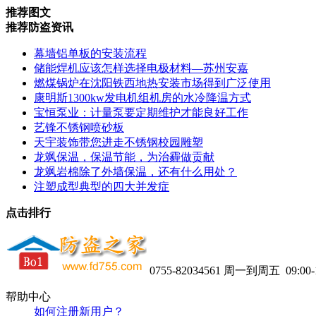
推荐图文
推荐防盗资讯
幕墙铝单板的安装流程
储能焊机应该怎样选择电极材料—苏州安嘉
燃煤锅炉在沈阳铁西地热安装市场得到广泛使用
康明斯1300kw发电机组机房的水冷降温方式
宝恒泵业：计量泵要定期维护才能良好工作
艺锋不锈钢喷砂板
天宇装饰带您进走不锈钢校园雕塑
龙飒保温，保温节能，为治霾做贡献
龙飒岩棉除了外墙保温，还有什么用处？
注塑成型典型的四大并发症
点击排行
0755-82034561
周一到周五 09:00-1
帮助中心
如何注册新用户？