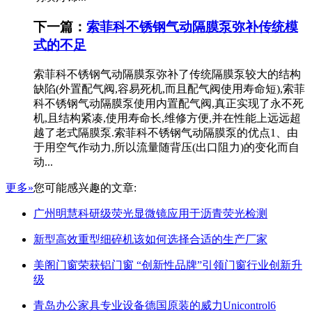
下一篇：
索菲科不锈钢气动隔膜泵弥补传统模
式的不足
索菲科不锈钢气动隔膜泵弥补了传统隔膜泵较大的结构
缺陷(外置配气阀,容易死机,而且配气阀使用寿命短),索菲
科不锈钢气动隔膜泵使用内置配气阀,真正实现了永不死
机,且结构紧凑,使用寿命长,维修方便,并在性能上远远超
越了老式隔膜泵.索菲科不锈钢气动隔膜泵的优点1、由
于用空气作动力,所以流量随背压(出口阻力)的变化而自
动...
更多»
您可能感兴趣的文章:
广州明慧科研级荧光显微镜应用于沥青荧光检测
新型高效重型细碎机该如何选择合适的生产厂家
美阁门窗荣获铝门窗 “创新性品牌”引领门窗行业创新升
级
青岛办公家具专业设备德国原装的威力Unicontrol6