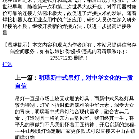
现在19世纪末，先是弧焊和氧燃气焊，稍后出现了电阻焊。20
世纪早期，随着第一次和第二次世界大战开战，对军用器材廉
价可靠的连接方法需求极大，故促进了焊接技术的发展。随着
焊接机器人在工业应用中的广泛应用，研究人员仍在深入研究
焊接的本质，继续开发新的焊接方法，以进一步提高焊接质
量。
【温馨提示】本文内容和观点为作者所有，本站只提供信息存
储空间服务，如有涉嫌抄袭/侵权/违规内容请联系QQ：
275171283 删除！
打赏
上一篇：
明璞新中式吊灯，对中华文化的一股
自信
吊灯一直是市场上较受欢迎的灯具，而新中式风格灯具
较为特别，灯光下折射低调儒雅的中华元素，深受大众
的青睐，明璞新中式吊灯结合现代需求，融合古典元
素，打造别具一格的东方古韵风华。我们终其一生，将
平凡的事做到不凡我们怀着工匠精神，开启崭新的旅程-
----中山明璞灯饰定制厂家更多款式可以直接来中山古镇
明璞灯饰...