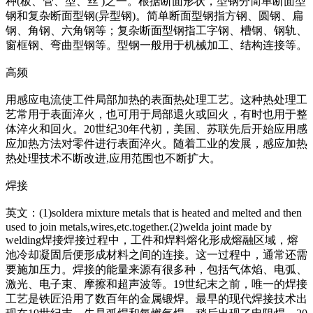
种(板、管、型、丝 )之一。根据断面形状，型钢分简单断面型
钢和复杂断面型钢(异型钢)。简单断面型钢指方钢、圆钢、扁
钢、角钢、六角钢等；复杂断面型钢指工字钢、槽钢、钢轨、
窗框钢、弯曲型钢等。型钢一般用于机械加工、结构连接等。
高频
用感应电流使工件局部加热的表面热处理工艺。这种热处理工
艺常用于表面淬火，也可用于局部退火或回火，有时也用于整
体淬火和回火。20世纪30年代初，美国、苏联先后开始应用感
应加热方法对零件进行表面淬火。随着工业的发展，感应加热
热处理技术不断改进,应用范围也不断扩大。
焊接
英文：(1)soldera mixture me
tals that is heated and melted and then
used to join me
tals,wires,etc.together.(2)welda joint made by
welding焊接焊接过程中，工件和焊料熔化形成熔融区域，熔
池冷却凝固后便形成材料之间的连接。这一过程中，通常还需
要施加压力。焊接的能量来源有很多种，包括气体焰、电弧、
激光、电子束、摩擦和超声波等。19世纪末之前，唯一的焊接
工艺是铁匠沿用了数百年的金属锻焊。最早的现代焊接技术出