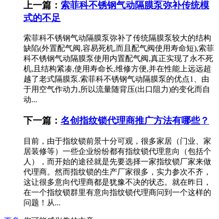
上一篇：
索菲科不锈钢气动隔膜泵弥补传统模
式的不足
索菲科不锈钢气动隔膜泵弥补了传统隔膜泵较大的结构
缺陷(外置配气阀,容易死机,而且配气阀使用寿命短),索菲
科不锈钢气动隔膜泵使用内置配气阀,真正实现了永不死
机,且结构紧凑,使用寿命长,维修方便,并在性能上远远超
越了老式隔膜泵.索菲科不锈钢气动隔膜泵的优点1、由
于用空气作动力,所以流量随背压(出口阻力)的变化而自
动...
下一篇：
名创指纹锁代理商推广方法有哪些？
目前，由于指纹锁前景十分可观，很多家居（门业、家
居装修等）一些企业纷纷都有指纹锁代理意向（包括个
人），而开始的途径就是先要选择一家指纹锁厂家来做
代理商。然而指纹锁的生产厂家很多，实力参次不齐，
这让很多意向代理商都是犹豫不决的状态。就在昨日，
在一个指纹锁群里有意向指纹锁代理商问到一个这样的
问题！从...