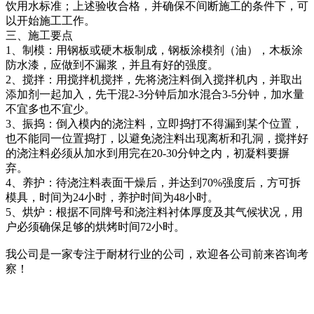
饮用水标准；上述验收合格，并确保不间断施工的条件下，可
以开始施工工作。
三、施工要点
1、制模：用钢板或硬木板制成，钢板涂模剂（油），木板涂
防水漆，应做到不漏浆，并且有好的强度。
2、搅拌：用搅拌机搅拌，先将浇注料倒入搅拌机内，并取出
添加剂一起加入，先干混2-3分钟后加水混合3-5分钟，加水量
不宜多也不宜少。
3、振捣：倒入模内的浇注料，立即捣打不得漏到某个位置，
也不能同一位置捣打，以避免浇注料出现离析和孔洞，搅拌好
的浇注料必须从加水到用完在20-30分钟之内，初凝料要摒
弃。
4、养护：待浇注料表面干燥后，并达到70%强度后，方可拆
模具，时间为24小时，养护时间为48小时。
5、烘炉：根据不同牌号和浇注料衬体厚度及其气候状况，用
户必须确保足够的烘烤时间72小时。
我公司是一家专注于耐材行业的公司，欢迎各公司前来咨询考
察！