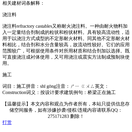
相关建材词条解释：
浇注料
浇注料refractory castables又称耐火浇注料。一种由耐火物料加
入一定量结合剂制成的粒状和粉状材料。具有较高流动性，适
用于以浇注方式成型的不定形耐火材料。同其他不定形耐火材
料相比，结合剂和水分含量较高，故流动性较好。它们的应用
范围较广，可根据使用条件对所用材质和结合剂加以选择。既
可直接浇注成衬体使用，又可用浇注或震实方法制成预制块使
用。
施工
词目：施工拼音：shī gōng注音：ㄕㄧ ㄍㄨㄙ英文：
Construction词义：按设计要求建筑例句：桥梁正在施工
【温馨提示】本文内容和观点为作者所有，本站只提供信息存
储空间服务，如有涉嫌抄袭/侵权/违规内容请联系QQ：
275171283 删除！
打赏