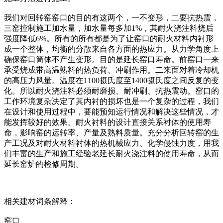
我们对回转窑窑口的目的有这两个，一不变形，二要抗热震，
三窑控制施工加水量，加水量每多加1%，其耐火浇注料烧后
强度降低6%。所有的所有都是为了让窑口的耐火材料内衬形
成一个整体，均衡的分散来自各方面的热应力。从力学角度上
确保窑口筒体不产生变形。目的是延长窑口寿命。前窑口一来
承受烧成带高温熟料的热负荷、冲刷作用。二来面对着冷却机
的高压力风量。温度在1100摄氏度至1400摄氏度之间反复的变
化。所以耐火浇注料必须耐磨损、耐冲刷、抗热震动。窑口的
工作环境复杂决定了其内衬的损坏也是一个复杂的过程，我们
在设计和使用过程中，要能预知运行情况和解决这些情况，才
能发挥较好的效果。耐火衬料的设计直接关系衬体的使用寿
命，影响窑的运转率、产量及熟料质量。充分分析回转窑的生
产工况及对耐火材料衬体的热机械应力、化学侵蚀力度，用我
们丰富的生产和施工经验老延长耐火浇注料的使用寿命，从而
延长窑炉的检修周期。
相关建材词条解释：
窑口