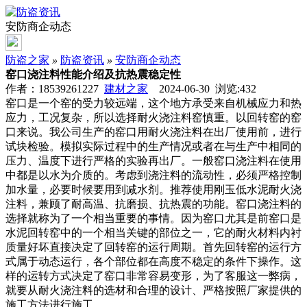
安防商企动态
防盗之家
»
防盗资讯
»
安防商企动态
窑口浇注料性能介绍及抗热震稳定性
作者：18539261227
建材之家
2024-06-30 浏览:
432
窑口是一个窑的受力较远端，这个地方承受来自机械应力和热
应力，工况复杂，所以选择耐火浇注料窑慎重。以回转窑的窑
口来说。我公司生产的窑口用耐火浇注料在出厂使用前，进行
试块检验。模拟实际过程中的生产情况或者在与生产中相同的
压力、温度下进行严格的实验再出厂。一般窑口浇注料在使用
中都是以水为介质的。考虑到浇注料的流动性，必须严格控制
加水量，必要时候要用到减水剂。推荐使用刚玉低水泥耐火浇
注料，兼顾了耐高温、抗磨损、抗热震的功能。窑口浇注料的
选择就称为了一个相当重要的事情。因为窑口尤其是前窑口是
水泥回转窑中的一个相当关键的部位之一，它的耐火材料内衬
质量好坏直接决定了回转窑的运行周期。首先回转窑的运行方
式属于动态运行，各个部位都在高度不稳定的条件下操作。这
样的运转方式决定了窑口非常容易变形，为了客服这一弊病，
就要从耐火浇注料的选材和合理的设计、严格按照厂家提供的
施工方法进行施工。