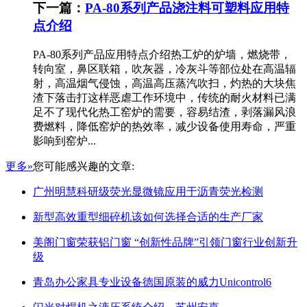
下一篇：
PA-80系列产品浇注料可塑料应用特
点介绍
PA-80系列产品应用特点介绍热工炉的炉墙，燃烧带，
转向室，鼻区联箱，吹灰器，冷灰斗等部位处在高温辐
射，高温烟气侵蚀，高温高压蒸汽吹扫，灼热的大块焦
渣下落击打这样恶虐工作环境中，传统的耐火材料已满
足不了现代化热工窑炉的需要，容易结渣，剥落漏风浪
费燃料，降低窑炉的热效率，减少设备使用寿命，严重
影响到窑炉...
更多»
您可能感兴趣的文章:
广州明慧科研级荧光显微镜应用于沥青荧光检测
新型高效重型细碎机该如何选择合适的生产厂家
美阁门窗荣获铝门窗 “创新性品牌”引领门窗行业创新升
级
青岛办公家具专业设备德国原装的威力Unicontrol6