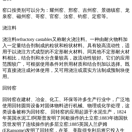
窑口按类别可以分为：耀州窑、邢窑、吉州窑、景德镇窑、龙
泉窑、磁州窑、哥窑、官窑、汝窑、钧窑、定窑等。
浇注料
浇注料refractory castables又称耐火浇注料。一种由耐火物料加
入一定量结合剂制成的粒状和粉状材料。具有较高流动性，适
用于以浇注方式成型的不定形耐火材料。同其他不定形耐火材
料相比，结合剂和水分含量较高，故流动性较好。它们的应用
范围较广，可根据使用条件对所用材质和结合剂加以选择。既
可直接浇注成衬体使用，又可用浇注或震实方法制成预制块使
用。
回转窑
回转窑在建材、冶金、化工、环保等许多生产行业中，广泛地
使用回转圆筒设备对固体物料进行机械、物理或化学处理，这
类设备被称为回转窑。 回转窑的应用起源于水泥生产，1824
年英国水泥工J阿斯普发明了间歇操作的土立窑;1883年德国狄
茨世发明了连续操作的多层立窑;1885英国人兰萨姆
(ERansome)发明了回转窑，在英、美取得专利后将它投入生