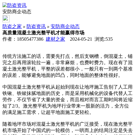
安防商企动态
防盗之家
»
防盗资讯
»
安防商企动态
高质量混凝土激光整平机才能赢得市场
作者：18505477386
建材之家
2024-05-21 浏览:
535
传统方法施工的话，需要先打点，然后支钢槽，倒混凝土，铺
完之后再用滚轮拉一遍，非常麻烦，也费时费力。现在有了混
凝土激光整平机，平整的误差都很小，一般只有一到两个基准
的误差，能够避免地面的凹凸，同时地面的整体性很好。
中国混凝土激光整平机从起始到现在让地坪施工告别了人工用
铁锹、铁锨抹腻地面的历史，而是采用机械化的设备代替人工
劳作，不仅节省了大量的资金，而且相对而言工期时间将近缩
短了2/3。激光整平机为地坪行业带来一股新的活力，全方位
的满足施工需求，让超平地面施工更轻松。
随着地坪市场对混凝土激光整平机的广泛接受，现在激光整平
机市场开始了中国式的一轮模仿，一哄而上的结局注定是失去