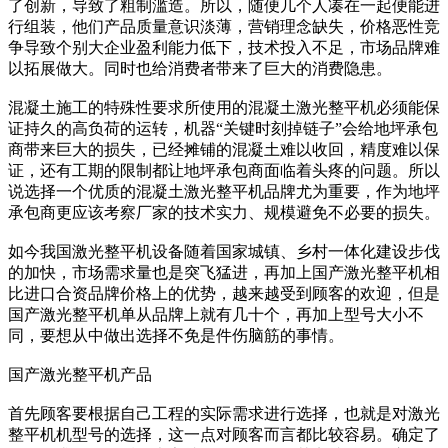
了创新，导致了粗制滥造。所以，随便几个人凑在一起便能进
行组装，他们产品质量意识淡薄，营销理念缺失，价格恶性竞
争导致个别大企业盈利能力低下，技术投入不足，市场品牌难
以拓展做大。同时也给消费者带来了巨大的消费隐患。
混凝土施工的特殊性要求所使用的混凝土激光整平机必须能保
证持久的高负荷的运转，机器“关键时刻掉链子”会给地坪承包
商带来巨大的损失，已经摊铺的混凝土难以收回，精度难以保
证，还有工期的限制都让地坪承包商面临着头疼的问题。所以
说选择一个优质的混凝土激光整平机品牌尤为重要，作为地坪
承包商更应该考察厂家的技术实力、规模避免不必要的损失。
如今我国激光整平机设备随着国家城镇、乡村一体化建设步伐
的加快，市场需求量也是突飞猛进，再加上国产激光整平机相
比进口合资品牌价格上的优势，越来越受到顾客的欢迎，但是
国产激光整平机单从品牌上就有几十个，再加上型号大小不
同，要想从中做出选择不免是件伤脑筋的事情。
国产激光整平机产品
首先顾客要根据自己工程的实际需求进行选择，也就是对激光
整平机机型号的选择，这一点对顾客而言都比较容易。确定了