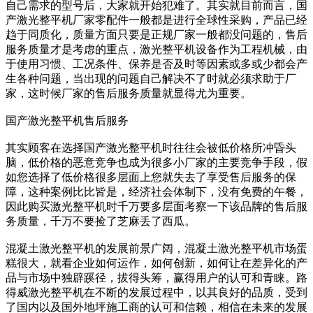
自己需求的型号后，大家就开始犯难了。其实就目前而言，国
产激光整平机厂家零配件一般都是进行全球性采购，产品已经
趋于同质化，质量方面只要是正规厂家一般都没问题的，售后
服务质量才是考虑的重点，激光整平机设备作为工程机械，由
于使用习惯、工况条件、保养是否及时等因素或多或少都会产
生各种问题，当出现的问题自己解决不了时就必须求助于厂
家，这时候厂家的售后服务质量就显得尤为重要。
国产激光整平机售后服务
其实顾客在选择国产激光整平机时往往会被低价格所冲昏头
脑，低价格的恶意竞争也成为很多小厂家的主要竞争手段，假
如您选择了低价格很多层面上您就失去了享受售后服务的保
障，这种案例比比皆是，经济社会体制下，没有免费的午餐，
因此购买激光整平机时千万要多层面考察一下该品牌的售后服
务质量，千万不要捡了芝麻丢了西瓜。
混凝土激光整平机的发展前景广阔，混凝土激光整平机市场蛋
糕很大，就看企业如何运作，如何创新，如何让在差异化的产
品与市场中独辟蹊径，拔得头筹，赢得用户的认可和青睐。路
得威激光整平机在不断的发展过程中，以其良好的品质，受到
了国内以及国外地坪施工商的认可和信赖，相信在未来的发展