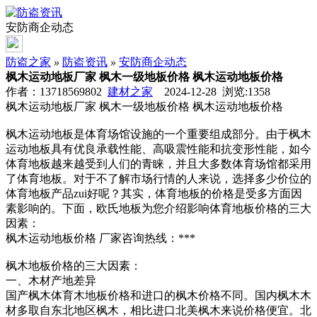
安防商企动态
防盗之家
»
防盗资讯
»
安防商企动态
枫木运动地板厂家 枫木一级地板价格 枫木运动地板价格
作者：13718569802
建材之家
2024-12-28 浏览:
1358
枫木运动地板厂家 枫木一级地板价格 枫木运动地板价格
枫木运动地板是体育场馆设施的一个重要组成部分。由于枫木
运动地板具有优良承载性能、高吸震性能和抗变形性能，如今
体育地板越来越受到人们的青睐，并且大多数体育场馆都采用
了体育地板。对于不了解市场行情的人来说，选择多少价位的
体育地板产品zui好呢？其实，体育地板的价格是受多方面因
素影响的。下面，欧氏地板为您介绍影响体育地板价格的三大
因素：
枫木运动地板价格 厂家咨询热线：***
枫木地板价格的三大因素：
一、木材产地差异
国产枫木体育木地板价格和进口的枫木价格不同。国内枫木木
材多取自东北地区枫木，相比进口北美枫木来说价格便宜。北