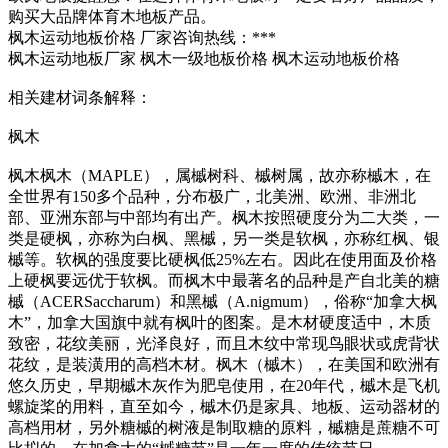
购买大品牌体育木地板产品。
枫木运动地板价格 厂家咨询热线：***
枫木运动地板厂家 枫木一级地板价格 枫木运动地板价格
相关建材词条解释：
枫木
枫木枫木（MAPLE），属槭树科、槭树属，故亦称槭木，在
全世界有150多个品种，分布极广，北美洲、欧洲、非洲北
部、亚洲东部与中部均有出产。枫木按照硬度分为二大类，一
类是硬枫，亦称为白枫、黑槭，另一类是软枫，亦称红枫、银
槭等。软枫的强度要比硬枫低25%左右。因此在使用面及价格
上硬枫要远优于软枫。而枫木中最著名的品种是产自北美的糖
槭（ACERSaccharum）和黑槭（A.nigmum），俗称“加拿大枫
木”，加拿大国旗中就有枫叶的图案。是木材硬度适中，木质
致密，花纹美丽，光泽良好，而且木纹中常现鸟眼状或虎背状
花纹，是装潢用的高档木材。枫木（槭木），在美国和欧洲有
悠久历史，早期槭木灰作为肥皂使用，在20年代，槭木是飞机
螺旋桨的用料，直至如今，槭木仍是家具、地板、运动器材的
高档用材，另外糖槭的树液是制取糖的原料，槭糖是蔗糖不可