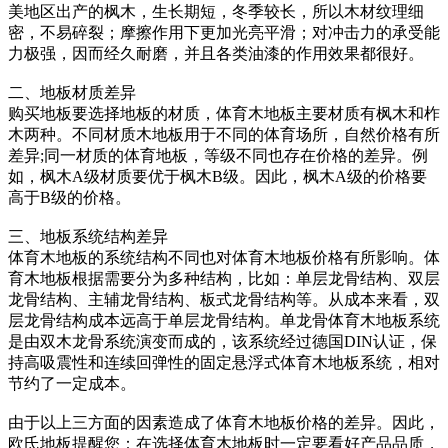
美地区出产的枫木，生长期短，冬季较长，所以木材纹理细
密，不易碎裂；摩擦作用下更加光亮平滑；对冲击力的承受能
力极强，因而经久耐磨，并且各类油漆的作用效果都很好。
二、地板材质差异
购买地板要选择地板的材质，体育木地板主要材质有枫木和柞
木两种。不同材质木地板用于不同的体育场所，自然价格有所
差异;同一材质的体育地板，等级不同也存在价格的差异。例
如，枫木A级材质要优于枫木B级。因此，枫木A级的价格要
高于B级的价格。
三、地板系统结构差异
体育木地板的系统结构不同也对体育木地板价格有所影响。体
育木地板根据需要分为多种结构，比如：单层龙骨结构、双层
龙骨结构、主辅龙骨结构、板式龙骨结构等。从成本来看，双
层龙骨结构成本远高于单层龙骨结构。单龙骨体育木地板系统
是由双木龙骨系统演变而成的，该系统经过德国DIN认证，保
持高吸震性和连续回弹性的固定悬浮式体育木地板系统，相对
节约了一定成本。
由于以上三方面的因素造成了体育木地板价格的差异。因此，
欧氏地板提醒您：在选择体育木地板时一定要看好产品品质，