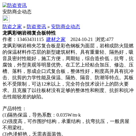
安防商企动态
防盗之家
»
防盗资讯
»
安防商企动态
龙飒彩钢岩棉复合板特性
作者：13463431115
建材之家
2024-10-21 浏览:
477
龙飒彩钢岩棉夹芯复合板是彩色钢板为面层，岩棉或防火阻燃
的保温材料作芯层的新型建筑材料。具有重量轻、隔热好，吸
音及密封性能好，施工方便，周期短，综合造价低，抗弯，抗
腐蚀，外型美观等明显优势。在工艺上经粘合加压、修边、压
槽、落料，形成企口式复合板，整体性好，刚度高并具有抗冲
击、抗剪的力学性能及保温、隔热、隔音、防潮等特点。其板
长不受限制，可达12米以上，完全符合技术设计上的防火要
求。且克服了以往板材没有足够的整体性和刚度、抗折和抗冲
击性能较差的缺陷。
产品特性：
(1)隔热保温，导热系数：0.035W/m·k
(2)强度高，可作围护结构，承重结构，抗弯抗压，一般房屋
不用梁柱。
(3)色泽鲜艳，无需表面装饰。