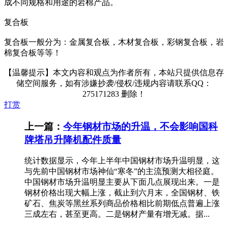
成不同规格和用途的岩棉产品。
复合板
复合板一般分为：金属复合板，木材复合板，彩钢复合板，岩
棉复合板等等！
【温馨提示】本文内容和观点为作者所有，本站只提供信息存
储空间服务，如有涉嫌抄袭/侵权/违规内容请联系QQ：
275171283 删除！
打赏
上一篇：
今年钢材市场的升温，不会影响国科
牌塔吊升降机配件质量
统计数据显示，今年上半年中国钢材市场升温明显，这
与先前中国钢材市场神仙“寒冬”的主流预测大相径庭。
中国钢材市场升温明显主要从下面几点展现出来。一是
钢材价格出现大幅上涨，截止到六月末，全国钢材、铁
矿石、焦炭等黑丝系列商品价格相比前期低点普遍上涨
三成左右，甚至更高。二是钢材产量有增无减。据...