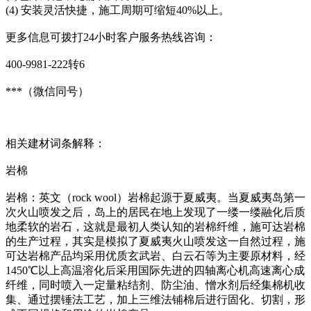
(4) 安装灵活快捷，施工周期可缩短40%以上。
更多信息可拨打24小时客户服务热线咨询：
400-9981-222转6
***（微信同号）
相关建材词条解释：
岩棉
岩棉：英文（rock wool）岩棉起源于夏威夷。当夏威夷岛第一
次火山喷发之后，岛上的居民在地上发现了一缕一缕融化后质
地柔软的岩石，这就是最初人类认知的岩棉纤维，施可达岩棉
的生产过程，其实是模拟了夏威夷火山喷发这一自然过程，施
可达岩棉产品均采用优质玄武岩、白云石等为主要原材料，经
1450℃以上高温溶化后采用国际先进的四轴离心机高速离心成
纤维，同时喷入一定量粘结剂、防尘油、憎水剂后经集棉机收
集、通过摆锤法工艺，加上三维法铺棉后进行固化、切割，形