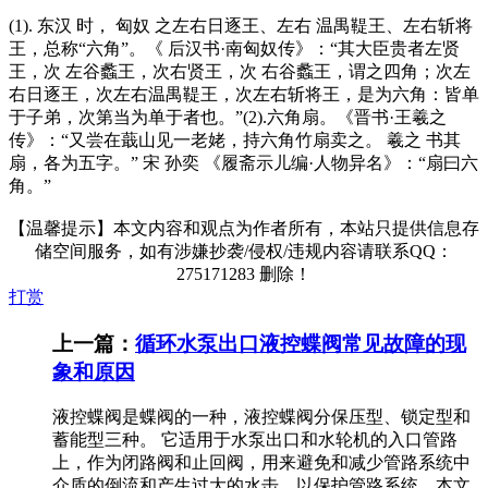
(1). 东汉 时， 匈奴 之左右日逐王、左右 温禺鞮王、左右斩将
王，总称“六角”。《 后汉书·南匈奴传》：“其大臣贵者左贤
王，次 左谷蠡王，次右贤王，次 右谷蠡王，谓之四角；次左
右日逐王，次左右温禺鞮王，次左右斩将王，是为六角：皆单
于子弟，次第当为单于者也。”(2).六角扇。《晋书·王羲之
传》：“又尝在蕺山见一老姥，持六角竹扇卖之。 羲之 书其
扇，各为五字。” 宋 孙奕 《履斋示儿编·人物异名》：“扇曰六
角。”
【温馨提示】本文内容和观点为作者所有，本站只提供信息存
储空间服务，如有涉嫌抄袭/侵权/违规内容请联系QQ：
275171283 删除！
打赏
上一篇：
循环水泵出口液控蝶阀常见故障的现
象和原因
液控蝶阀是蝶阀的一种，液控蝶阀分保压型、锁定型和
蓄能型三种。 它适用于水泵出口和水轮机的入口管路
上，作为闭路阀和止回阀，用来避免和减少管路系统中
介质的倒流和产生过大的水击，以保护管路系统。本文