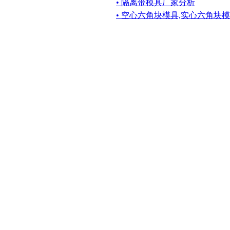
• 隔离带模具厂家分析
• 空心六角块模具,实心六角块