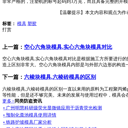
非常严格的，注塑机的标号起码到3万克，而且具备完整的开
【温馨提示】本文内容和观点为作者所
标签：
模具
塑胶
打赏
上一篇：
空心六角块模具,实心六角块模具对比
空心六角块模具,实心六角块模具对比是根据施工方所要进行
造上区别非常大。空心六角块模具内部是与外部六边形的构造一
下一篇：
六棱块模具,六棱砖模具的区别
六棱块模具,六棱砖模具的区别一直以来用的原料为工程聚丙烯
等性能，但是还不够完美。未来的发展与使用过程中，模具会在
更多
>
同类防盗资讯
• 广州明慧科研级荧光显微镜应用于沥青荧光检测
• 预制化粪池模具使用详情
• 铁路护坡模具厂家分析