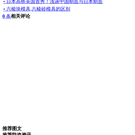
• 日本高铁英国首秀！浅谈中国制造与日本制造
• 六棱块模具,六棱砖模具的区别
0
条
相关评论
推荐图文
推荐防盗资讯