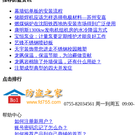
幕墙铝单板的安装流程
储能焊机应该怎样选择电极材料—苏州安嘉
燃煤锅炉在沈阳铁西地热安装市场得到广泛使用
康明斯1300kw发电机组机房的水冷降温方式
宝恒泵业：计量泵要定期维护才能良好工作
艺锋不锈钢喷砂板
天宇装饰带您进走不锈钢校园雕塑
龙飒保温，保温节能，为治霾做贡献
龙飒岩棉除了外墙保温，还有什么用处？
注塑成型典型的四大并发症
点击排行
0755-82034561
周一到周五 09:00-1
帮助中心
如何注册新用户？
账号密码忘记了怎么办？
如何推荐产品到自己商铺的首页？