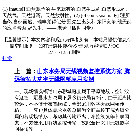
(1) [natural]∶自然赋予的;生来就有的;自然生成的;自然形成的。
天然气。天然港湾。天然放射性。(2) [of course;naturally]∶理所
当然,自然而然。瑞丰觉得假若 冠先生出头和 东阳竞争,他天然
的应当帮助 冠先生。—— 老舍《四世同堂》
【温馨提示】本文内容和观点为作者所有，本站只提供信息存
储空间服务，如有涉嫌抄袭/侵权/违规内容请联系QQ：
275171283 删除！
打赏
上一篇：
山东水务局无线视频监控系统方案-腾
远智拓大功率无线网桥应用实例
一、现场情况概述山东聊城冠县属于平原地段，空旷没
有遮挡，冠县水务总局下属乡镇分局有9个，由于距离比
较远，不不便于布置线缆，全部采用数字无线网桥传
输。二、客户具体需求水务总局为全面掌控下属乡镇分
局的各现场情形，考虑其传输距离，布控线缆等各项因
素，不方便采用有线监控传输，故此全部采用无线数字
网桥传输。...