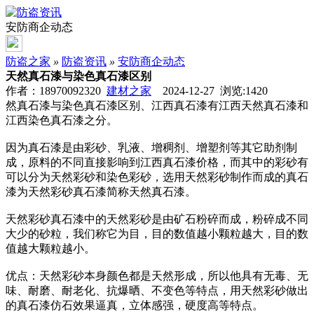
安防商企动态
防盗之家
»
防盗资讯
»
安防商企动态
天然真石漆与染色真石漆区别
作者：18970092320
建材之家
2024-12-27 浏览:
1420
然真石漆与染色真石漆区别、江西真石漆有江西天然真石漆和
江西染色真石漆之分。
因为真石漆是由彩砂、乳液、增稠剂、增塑剂等其它助剂制
成，原料的不同直接影响到江西真石漆价格，而其中的彩砂有
可以分为天然彩砂和染色彩砂，选用天然彩砂制作而成的真石
漆为天然彩砂真石漆简称天然真石漆。
天然彩砂真石漆中的天然彩砂是由矿石粉碎而成，粉碎成不同
大少的砂粒，我们称它为目，目的数值越小颗粒越大，目的数
值越大颗粒越小。
优点：天然彩砂本身颜色都是天然形成，所以他具有无毒、无
味、耐磨、耐老化、抗爆晒、不变色等特点，用天然彩砂做出
的真石漆仿石效果逼真，立体感强，硬度高等特点。