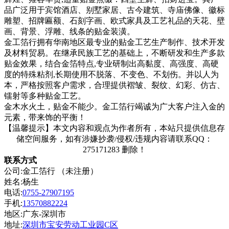
品广泛用于宾馆酒店、别墅家居、古今建筑、寺庙佛像、徽标
雕塑、招牌匾额、石刻字画、欧式家具及工艺礼品的天花、壁
画、背景、浮雕、线条的贴金装潢。
金工箔行拥有华南地区最专业的贴金工艺生产制作、技术开发
及材料贸易。在继承民族工艺的基础上，不断研发和生产多款
贴金效果，结合金箔特点
,专业研制出高黏度、高强度、高硬
度的特殊粘剂,长期使用不脱落、不变色、不划伤。并以人为
本，严格按照客户需求，合理提供褶皱、裂纹、幻彩、仿古、
镭射等多种贴金工艺
。
金木水火土，贴金不能少。金工箔行竭诚为广大客户注入金的
元素，带来饰的平衡！
【温馨提示】本文内容和观点为作者所有，本站只提供信息存
储空间服务，如有涉嫌抄袭/侵权/违规内容请联系QQ：
275171283 删除！
联系方式
公司:金工箔行 （未注册）
姓名:杨生
电话:
0755-27907195
手机:
13570882224
地区:广东-深圳市
地址:
深圳市宝安劳动工业园C区