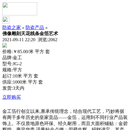
防盗之家
»
防盗产品
»
佛像雕刻天花线条金箔艺术
2021-09-11 22:20 浏览:
2062
价格:
￥85.00
/米 平方 套
品牌:金工
型号:JG-2
规格:平方
起订:10米 平方 套
供应:1000米 平方 套
发货:3天内
立即购买
金工箔行创立以来
,
禀承传统理念，结合现代工艺，巧妙将据
有两千多年历史的皇家贡品
——金箔，
运用到不同行业产品装
饰上。不仅质地原色环保、经久耐用，而且大面积铺贴：金碧
辉煌、雍容华贵
,适量贴金点缀：四壁生辉、招财进宝。
其产