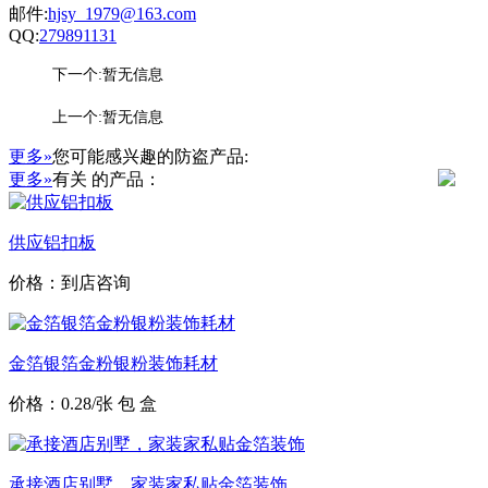
邮件:
hjsy_1979@163.com
QQ:
279891131
下一个:暂无信息
上一个:暂无信息
更多»
您可能感兴趣的防盗产品:
更多»
有关
的产品：
供应铝扣板
价格：到店咨询
金箔银箔金粉银粉装饰耗材
价格：0.28/张 包 盒
承接酒店别墅，家装家私贴金箔装饰