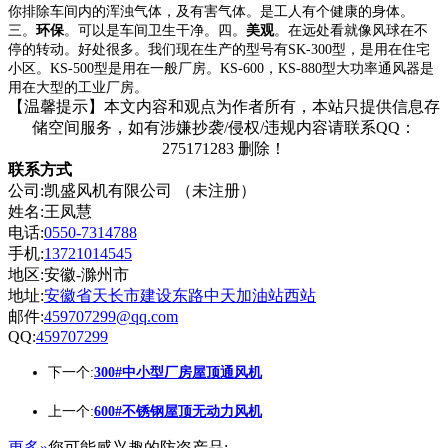
你排除车间内的浑浊气体，及有害气体。是工人有个健康的身体。
三。
环保
。可以是车间卫生干净。四。
美观
。在远处看就像风球在不
停的转动。好处很多。我们现在生产的型号有
SK-300
型，是用在住宅
小区。
KS-500
型是用在一般厂房。
KS-600
，
KS-880
型大功率通风器是
用在大型的工业厂房。
【温馨提示】本文内容和观点为作者所有，本站只提供信息存
储空间服务，如有涉嫌抄袭/侵权/违规内容请联系QQ：
275171283 删除！
联系方式
公司:凯盛风机有限公司 （未注册）
姓名:王凤慧
电话:
0550-7314788
手机:
13721014545
地区:安徽-滁州市
地址:
安徽省天长市建设东路中天加油站西站
邮件:
459707299@qq.com
QQ:
459707299
下一个:
300#中小型厂房屋顶通风机
上一个:
600#不锈钢屋顶无动力风机
更多»
您可能感兴趣的防盗产品: