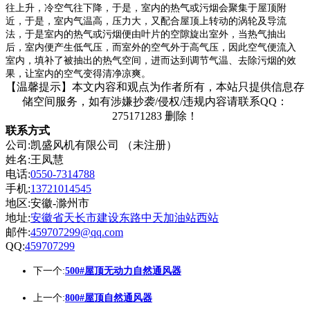
往上升，冷空气往下降，于是，室内的热气或污烟会聚集于屋顶附
近，于是，室内气温高，压力大，又配合屋顶上转动的涡轮及导流
法，于是室内的热气或污烟便由叶片的空隙旋出室外，当热气抽出
后，室内便产生低气压，而室外的空气外于高气压，因此空气便流入
室内，填补了被抽出的热气空间，进而达到调节气温、去除污烟的效
果，让室内的空气变得清净凉爽。
【温馨提示】本文内容和观点为作者所有，本站只提供信息存
储空间服务，如有涉嫌抄袭/侵权/违规内容请联系QQ：
275171283 删除！
联系方式
公司:凯盛风机有限公司 （未注册）
姓名:王凤慧
电话:
0550-7314788
手机:
13721014545
地区:安徽-滁州市
地址:
安徽省天长市建设东路中天加油站西站
邮件:
459707299@qq.com
QQ:
459707299
下一个:
500#屋顶无动力自然通风器
上一个:
800#屋顶自然通风器